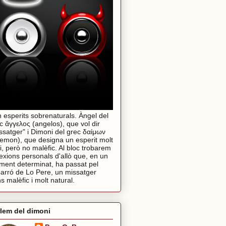
 esperits sobrenaturals. Àngel del
c ἄγγελος (angelos), que vol dir
ssatger" i Dimoni del grec δαίμων
emon), que designa un esperit molt
i, però no malèfic. Al bloc trobarem
lexions personals d'allò que, en un
ent determinat, ha passat pel
arró de Lo Pere, un missatger
s malèfic i molt natural.
lem del dimoni