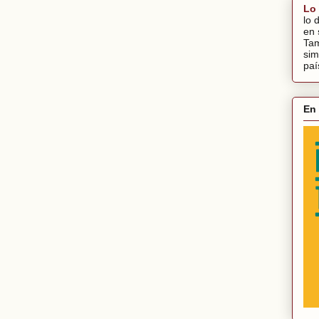
Lo
lo 
en
Tam
sim
paí
En 