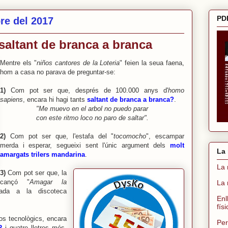
PDF
re del 2017
saltant de branca a branca
Mentre els "
niños cantores de la Loteria
" feien la seua faena,
hom a casa no parava de preguntar-se:
1)
Com pot ser que, després de 100.000 anys d'
homo
sapiens
, encara hi hagi tants
saltant de branca a branca?
.
"Me muevo en el arbol no puedo parar
con este ritmo loco no paro de saltar".
2)
Com pot ser que, l'estafa del "
tocomocho
", escampar
merda i esperar, segueixi sent l'únic argument dels
molt
La 
amargats trilers mandarina
.
La 
3)
Com pot ser que, la
cançó "
Amagar la
La 
ada a la discoteca
Enl
fís
s tecnològics, encara
Per
R
i quatre lletres més,