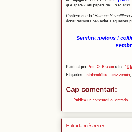
que apareix als papers del "
Puto amo
"
Confiem que la "
Humans Scientĭfĭcus 
donar resposta ben aviat a aquestes p
Sembra melons i colli
sembra
Publicat per
Pere O. Brusca
a les
13:
Etiquetes:
catalanofòbia
,
convivència
Cap comentari:
Publica un comentari a l'entrada
Entrada més recent