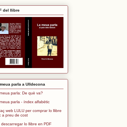
 del llibre
meua parla a Ulldecona
meua parla: De què va?
meua parla - índex alfabètic
laç web LULU per comprar lo llibre
ic a preu de cost
 descarregar lo llibre en PDF