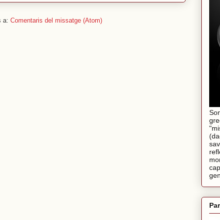
s a:
Comentaris del missatge (Atom)
Son
gre
"mi
(da
sav
ref
mom
cap
gen
Par