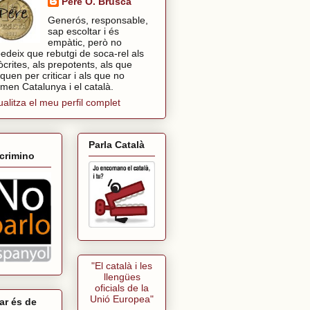
Pere O. Brusca
Generós, responsable,
sap escoltar i és
empàtic, però no
edeix que rebutgi de soca-rel als
òcrites, als prepotents, als que
tiquen per criticar i als que no
imen Catalunya i el català.
ualitza el meu perfil complet
Parla Català
crimino
"El català i les
llengües
oficials de la
Unió Europea"
ar és de