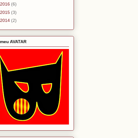
2016
(6)
2015
(3)
2014
(2)
 meu AVATAR