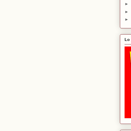
►
►
►
Lo