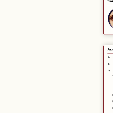
fra
Arx
►
►
▼