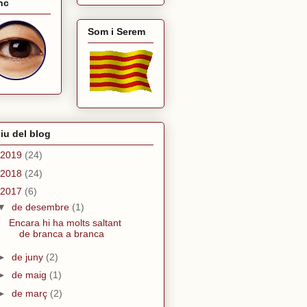
nc
Som i Serem
iu del blog
2019
(24)
2018
(24)
2017
(6)
▼
de desembre
(1)
Encara hi ha molts saltant
de branca a branca
►
de juny
(2)
►
de maig
(1)
►
de març
(2)