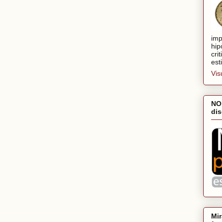
imp
hip
cri
est
Vis
NO
dis
Mir