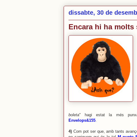
dissabte, 30 de desemb
Encara hi ha molts 
boleta
" hagi estat la més punx
Envelops&155
.
4)
Com pot ser que, amb tants avanço
no sapiguem qui és lo tal
M punto 