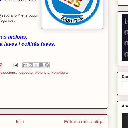
.
Association
" ens pugui
reguntes
.
ràs melons,
 faves i colliràs faves.
52
,
eleccions
,
respecte
,
violència
,
xenofòbia
Cer
Àng
Inici
Entrada més antiga