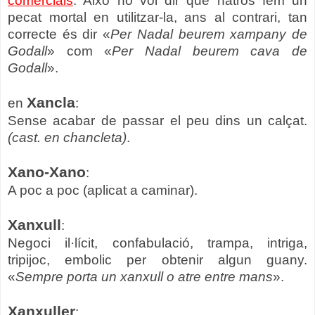
comercials
. Això no vol dir que natros fem un
pecat mortal en utilitzar-la, ans al contrari, tan
correcte és dir «
Per Nadal beurem xampany de
Godall
» com «
Per Nadal beurem cava de
Godall
».
Xancla
en
:
Sense acabar de passar el peu dins un calçat.
(cast. en chancleta)
.
Xano-Xano
:
A poc a poc (aplicat a caminar).
Xanxull
:
Negoci il·lícit, confabulació, trampa, intriga,
tripijoc, embolic per obtenir algun guany.
«
Sempre porta un xanxull o atre entre mans
».
Xanxuller
: