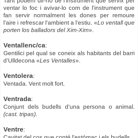
Tant podem dir-ho de l'instrument que servix per
ventar lo foc i avivar-lo com de l'instrument que
fan servir normalment les dones per remoure
l'aire i refrescar l'ambient a l’estiu. «
Lo ventall que
porten los balladors del Xim-Xim
».
Ventallenc/ca
:
Gentilici pel qual se coneix als habitants del barri
d’Ulldecona «
Les Ventalles
».
Ventolera
:
Ventada. Vent molt fort.
Ventrada
:
Conjunt dels budells d'una persona o animal.
(cast. tripas)
.
Ventre
:
Cavitat del cos que conté l'estómac i els budells.