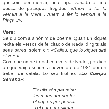
quelcom per menjar, una tapa variada o una
bossa de pataques fregides. «
Anem a fer lo
vermut a la Mera... Anem a fer lo vermut a la
Plaça...
».
Vers
:
Se diu com a sinònim de poema. Quan un xiquet
recita els versos de felicitació de Nadal dirigits als
seus pares, solem dir: «
Calleu, que lo xiquet dirà
el vers
».
Com que no he trobat cap vers de Nadal, pos fico
un que vaig escriure a novembre de 1981 per un
treball de català. Lo seu títol és «
Lo Cuerpo
Serrano
»:
Els ulls són per mirar,
les mans per agafar,
el cap és per pensar
i el cor per estimar.