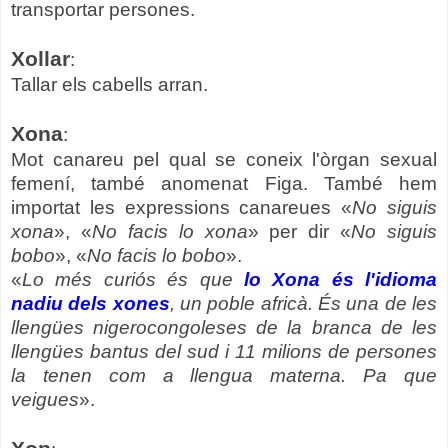
transportar persones.
Xollar
:
Tallar els cabells arran.
Xona
:
Mot canareu pel qual se coneix l'òrgan sexual
femení, també anomenat Figa. També hem
importat les expressions canareues «
No siguis
xona
», «
No facis lo xona
» per dir «
No siguis
bobo
», «
No facis lo bobo
».
«
Lo més curiós és que
lo Xona és l'idioma
nadiu dels xones
, un poble africà. És una de les
llengües nigerocongoleses de la branca de les
llengües bantus del sud i 11 milions de persones
la tenen com a llengua materna. Pa que
veigues
».