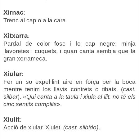
Xirnac
:
Trenc al cap o a la cara.
Xitxarra
:
Pardal de color fosc i lo cap negre; minja
llavoretes i cuquets, i quan canta sembla que fa
gran xerrameca.
Xiular
:
Fer un so expel·lint aire en força per la boca
mentre tenim los llavis contrets o tibats. (
cast.
silbar
). «
Qui canta a la taula i xiula al llit, no té els
cinc sentits complits
».
Xiulit
:
Acció de xiular. Xiulet.
(cast. silbido)
.