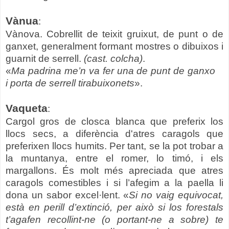
Vànua
:
Vànova. Cobrellit de teixit gruixut, de punt o de
ganxet, generalment formant mostres o dibuixos i
guarnit de serrell.
(cast. colcha)
.
«
Ma padrina me’n va fer una de punt de ganxo
i porta de serrell tirabuixonets
».
Vaqueta
:
Cargol gros de closca blanca que preferix los
llocs secs, a diferència d'atres caragols que
preferixen llocs humits. Per tant, se la pot trobar a
la muntanya, entre el romer, lo timó, i els
margallons. És molt més apreciada que atres
caragols comestibles i si l’afegim a la paella li
dona un sabor excel·lent. «
Si no vaig equivocat,
està en perill d’extinció, per això si los forestals
t’agafen recollint-ne (o portant-ne a sobre) te