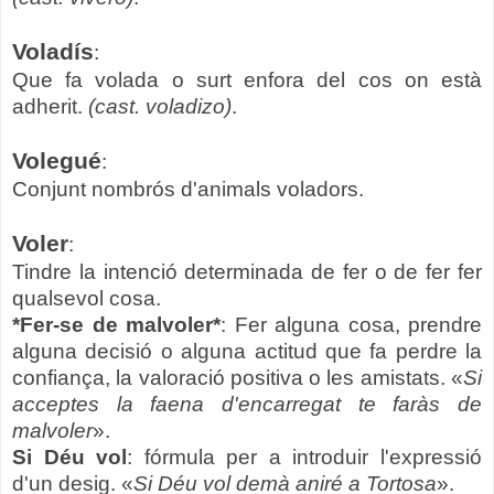
Voladís
:
Que fa volada o surt enfora del cos on està
adherit.
(cast. voladizo)
.
Volegué
:
Conjunt nombrós d'animals voladors.
Voler
:
Tindre la intenció determinada de fer o de fer fer
qualsevol cosa.
*Fer-se de malvoler*
: Fer alguna cosa, prendre
alguna decisió o alguna actitud que fa perdre la
confiança, la valoració positiva o les amistats. «
Si
acceptes la faena d'encarregat te faràs de
malvoler
».
Si Déu vol
: fórmula per a introduir l'expressió
d'un desig. «
Si Déu vol demà aniré a Tortosa
».