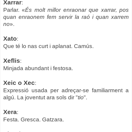
Xarrar
:
Parlar. «
És molt millor enraonar que xarrar, pos
quan enraonem fem servir la raó i quan xarrem
no
».
Xato
:
Que té lo nas curt i aplanat. Camús.
Xeflis
:
Minjada abundant i festosa.
Xeic o Xec
:
Expressió usada per adreçar-se familiarment a
algú. La joventut ara sols dir "
tio
".
Xera
:
Festa. Gresca. Gatzara.