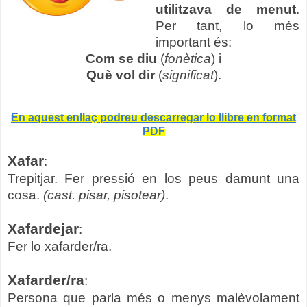
utilitzava de menut
.
Per tant, lo més
important és:
Com se diu
(
fonètica
) i
Què vol dir
(
significat
).
En aquest enllaç podreu descarregar lo llibre en format
PDF
Xafar
:
Trepitjar. Fer pressió en los peus damunt una
cosa.
(cast. pisar, pisotear)
.
Xafardejar
:
Fer lo xafarder/ra.
Xafarder/ra
:
Persona que parla més o menys malèvolament