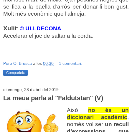
se fica a la paella d’arròs per donar-li bon gust.
Molt més econòmic que l’almeja.
Xulit
:
© ULLDECONA
.
Accelerar el joc de saltar a la corda.
Pere O. Brusca
a les
00:30
1 comentari:
Comparteix
diumenge, 28 d’abril del 2019
La meua parla al "Faldutstan" (V)
Això
no és un
diccionari acadèmic
,
només vol ser
un recull
d’expressions que