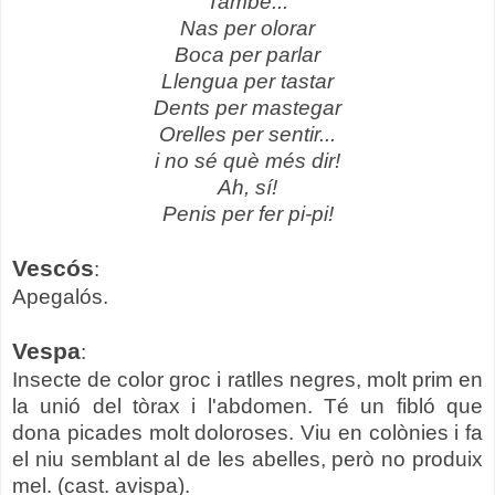
També...
Nas per olorar
Boca per parlar
Llengua per tastar
Dents per mastegar
Orelles per sentir...
i no sé què més dir!
Ah, sí!
Penis per fer pi-pi!
Vescós
:
Apegalós.
Vespa
:
Insecte de color groc i ratlles negres, molt prim en
la unió del tòrax i l'abdomen. Té un fibló que
dona picades molt doloroses. Viu en colònies i fa
el niu semblant al de les abelles, però no produix
mel. (cast. avispa).