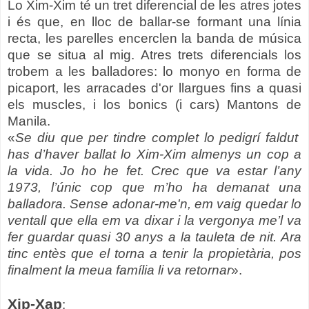
Lo Xim-Xim té un tret diferencial de les atres jotes
i és que, en lloc de ballar-se formant una línia
recta, les parelles encerclen la banda de música
que se situa al mig. Atres trets diferencials los
trobem a les balladores: lo monyo en forma de
picaport, les arracades d'or llargues fins a quasi
els muscles, i los bonics (i cars) Mantons de
Manila.
«
Se diu que per tindre complet lo pedigrí faldut
has d’haver ballat lo Xim-Xim almenys un cop a
la vida. Jo ho he fet. Crec que va estar l’any
1973, l’únic cop que m’ho ha demanat una
balladora. Sense adonar-me'n, em vaig quedar lo
ventall que ella em va dixar i la vergonya me’l va
fer guardar quasi 30 anys a la tauleta de nit. Ara
tinc entès que el torna a tenir la propietària, pos
finalment la meua família li va retornar
».
Xip-Xap
: