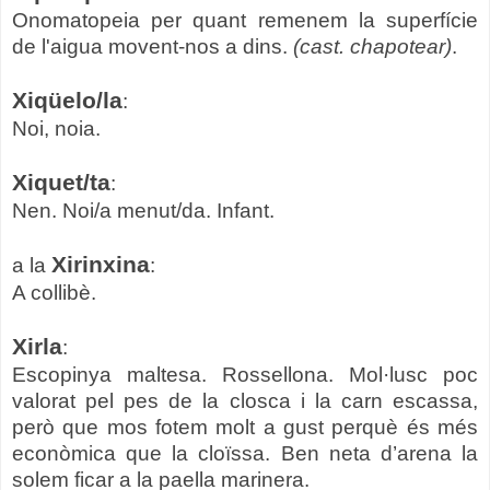
Onomatopeia per quant remenem la superfície
de l'aigua movent-nos a dins.
(cast. chapotear)
.
Xiqüelo/la
:
Noi, noia.
Xiquet/ta
:
Nen. Noi/a menut/da. Infant.
Xirinxina
a la
:
A collibè.
Xirla
:
Escopinya maltesa. Rossellona. Mol·lusc poc
valorat pel pes de la closca i la carn escassa,
però que mos fotem molt a gust perquè és més
econòmica que la cloïssa. Ben neta d’arena la
solem ficar a la paella
marinera.