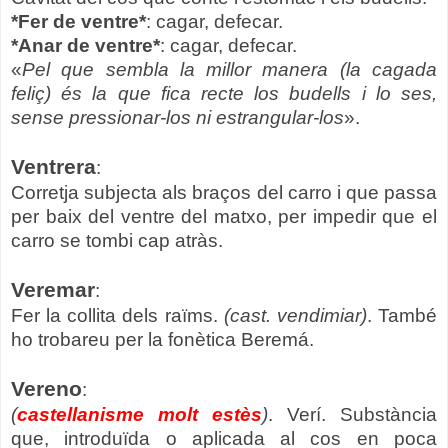
*Fer de ventre*
: cagar, defecar.
*Anar de ventre*
: cagar, defecar.
«
Pel que sembla la millor manera (la cagada
feliç) és la que fica recte los budells i lo ses,
sense pressionar-los ni estrangular-los
».
Ventrera
:
Corretja subjecta als braços del carro i que passa
per baix del ventre del matxo, per impedir que el
carro se tombi cap atràs.
Veremar
:
Fer la collita dels raïms.
(cast. vendimiar)
. També
ho trobareu per la fonètica Beremá.
Vereno
:
(
castellanisme molt estès
)
. Verí. Substància
que, introduïda o aplicada al cos en poca