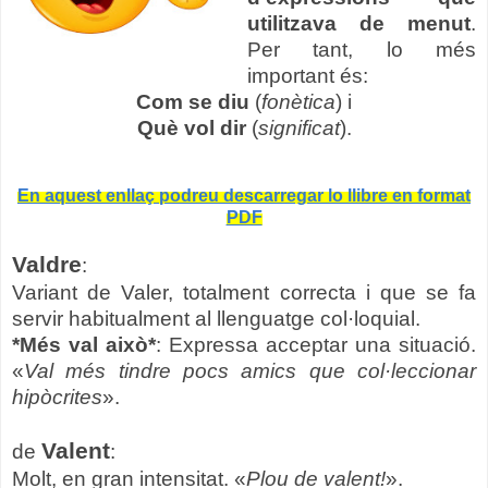
utilitzava de menut
.
Per tant, lo més
important és:
Com se diu
(
fonètica
) i
Què vol dir
(
significat
).
En aquest enllaç podreu descarregar lo llibre en format
PDF
Valdre
:
Variant de Valer, totalment correcta i que se fa
servir habitualment al llenguatge col·loquial.
*Més val això*
: Expressa acceptar una situació.
«
Val més tindre pocs amics que col·leccionar
hipòcrites
».
Valent
de
:
Molt, en gran intensitat. «
Plou de valent!
».