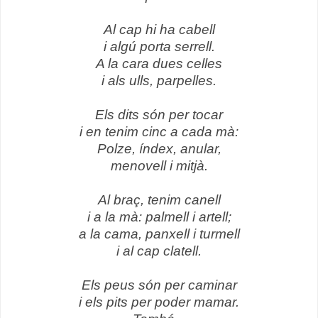
Al cap hi ha cabell
i algú porta serrell.
A la cara dues celles
i als ulls, parpelles.
Els dits són per tocar
i en tenim cinc a cada mà:
Polze, índex, anular,
menovell i mitjà.
Al braç, tenim canell
i a la mà: palmell i artell;
a la cama, panxell i turmell
i al cap clatell.
Els peus són per caminar
i els pits per poder mamar.