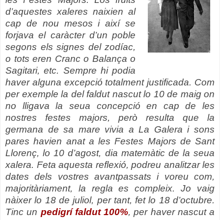
d’aquestes xaleres naixien al
cap de nou mesos i així se
forjava el caràcter d’un poble
segons els signes del zodíac,
o tots eren Cranc o Balança o
Sagitari, etc. Sempre hi podia
haver alguna excepció totalment justificada. Com
per exemple la del faldut nascut lo 10 de maig on
no lligava la seua concepció en cap de les
nostres festes majors, però resulta que la
germana de sa mare vivia a La Galera i sons
pares havien anat a les Festes Majors de Sant
Llorenç, lo 10 d’agost, dia matemàtic de la seua
xalera. Feta aquesta reflexió, podreu analitzar les
dates dels vostres avantpassats i voreu com,
majoritàriament, la regla es compleix. Jo vaig
nàixer lo 18 de juliol, per tant, fet lo 18 d’octubre.
Tinc un
pedigrí faldut 100%
,
per haver nascut a