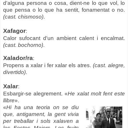
d'alguna persona o cosa, dient-ne lo que vol, lo
que pensa o lo que ha sentit, fonamentat o no.
(cast. chismoso)
.
Xafagor
:
Calor sufocant d'un ambient calent i encalmat.
(cast. bochorno)
.
Xalador/ra
:
Propens a xalar i fer xalar els atres.
(cast. alegre,
divertido)
.
Xalar
:
Esbargir-se alegrement. «
He xalat molt fent este
llibre
».
«
Hi ha una teoria on se diu
que, antigament, la gent vivia
per treballar i sols xalaven a
les Festes Majors. Los fruits