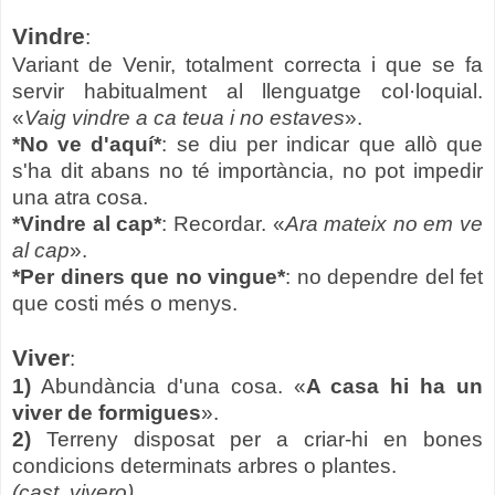
Vindre
:
Variant de Venir, totalment correcta i que se fa
servir habitualment al llenguatge col·loquial.
«
Vaig vindre a ca teua i no estaves
».
*No ve d'aquí*
: se
diu per indicar que allò que
s'ha dit abans no té importància, no pot impedir
una atra cosa.
*Vindre al cap*
: Recordar. «
Ara mateix no em ve
al cap
».
*Per diners que no vingue*
: no dependre del fet
que costi més o menys.
Viver
:
1)
Abundància d'una cosa. «
A casa hi ha un
viver de formigues
».
2)
Terreny disposat per a criar-hi en bones
condicions determinats arbres o plantes.
(cast. vivero)
.