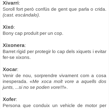
Xivarri
:
Soroll fort però confús de gent que parla o crida.
(cast. escándalo)
.
Xixó
:
Bony cap produït per un cop.
Xixonera
:
Barret rígid per protegir lo cap dels xiquets i evitar
fer-se xixons.
Xocar
:
Venir de nou, sorprendre vivament com a cosa
inesperada. «
Me xoca molt vore a aquells dos
junts, ...si no se poden vore!!!
».
Xofer
:
Persona que conduix un vehicle de motor per