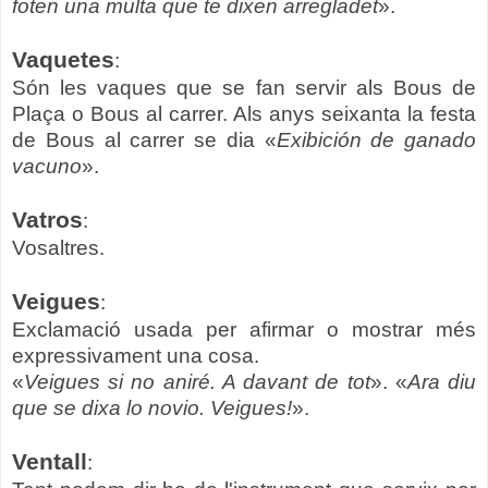
foten una multa que te dixen arregladet
».
Vaquetes
:
Són les vaques que se fan servir als Bous de
Plaça o Bous al carrer. Als anys seixanta la festa
de Bous al carrer se dia «
Exibición de ganado
vacuno
».
Vatros
:
Vosaltres.
Veigues
:
Exclamació usada per afirmar o mostrar més
expressivament una cosa.
«
Veigues si no aniré. A davant de tot
». «
Ara diu
que se dixa lo novio. Veigues!
».
Ventall
: