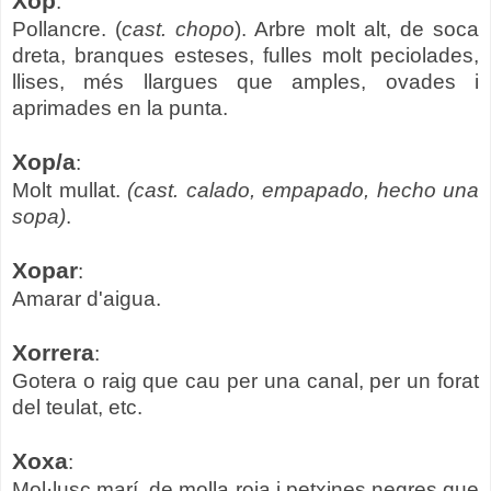
Xop
:
Pollancre. (
cast. chopo
). Arbre molt alt, de soca
dreta, branques esteses, fulles molt peciolades,
llises, més llargues que amples, ovades i
aprimades en la punta.
Xop/a
:
Molt mullat.
(cast. calado, empapado, hecho una
sopa)
.
Xopar
:
Amarar d'aigua.
Xorrera
:
Gotera o raig que cau per una canal, per un forat
del teulat, etc.
Xoxa
:
Mol·lusc marí, de molla roja i petxines negres que