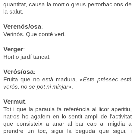
quantitat, causa la mort o greus pertorbacions de
la salut.
Verenós/osa
:
Verinós. Que conté verí.
Verger
:
Hort o jardí tancat.
Verós/osa
:
Fruita que no està madura. «
Este préssec està
verós, no se pot ni minjar
».
Vermut
:
Tot i que la paraula fa referència al licor aperitiu,
natros ho agafem en lo sentit ampli de l’activitat
que consisteix a anar al bar cap al migdia a
prendre un toc, sigui la beguda que sigui, i