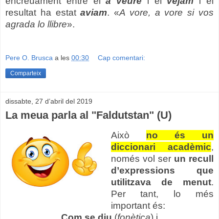
encreuament entre el
a veure
i el
vejam
i el
resultat ha estat
aviam
. «
A vore, a vore si vos
agrada lo llibre
».
Pere O. Brusca
a les
00:30
Cap comentari:
Comparteix
dissabte, 27 d’abril del 2019
La meua parla al "Faldutstan" (U)
Això
no és un
diccionari acadèmic
,
només vol ser
un recull
d’expressions que
utilitzava de menut
.
Per tant, lo més
important és:
Com se diu
(
fonètica
) i