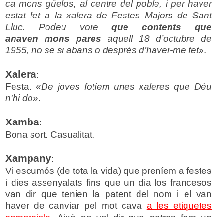
ca mons güelos, al centre del poble, i per haver
estat fet a la xalera de Festes Majors de Sant
Lluc. Podeu vore
que contents que
anaven mons pares
aquell 18 d’octubre de
1955, no se si abans o després d’haver-me fet
».
Xalera
:
Festa. «
De joves fotíem unes xaleres que Déu
n'hi do
».
Xamba
:
Bona sort. Casualitat.
Xampany
:
Vi escumós (de tota la vida) que preníem a festes
i dies assenyalats fins que un dia los francesos
van dir que tenien la patent del nom i el van
haver de canviar pel mot cava
a les etiquetes