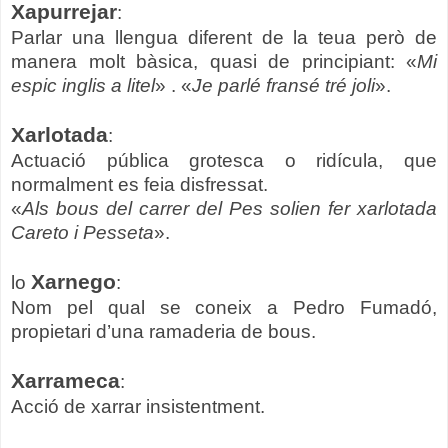
Xapurrejar
:
Parlar una llengua diferent de la teua però de
manera molt bàsica, quasi de principiant: «
Mi
espic inglis a litel
» . «
Je parlé fransé tré joli
».
Xarlotada
:
Actuació pública grotesca o ridícula, que
normalment es feia disfressat.
«
Als bous del carrer del Pes solien fer xarlotada
Careto i Pesseta
».
Xarnego
lo
:
Nom pel qual se coneix a Pedro Fumadó,
propietari d’una ramaderia de bous.
Xarrameca
:
Acció de xarrar insistentment.