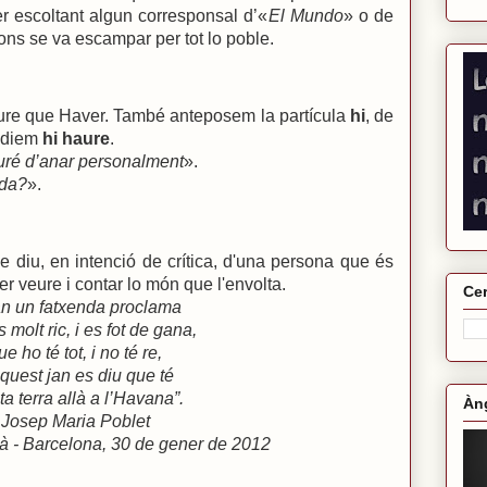
er escoltant algun corresponsal d’«
El Mundo
» o de
gons se va escampar per tot lo poble.
aure que Haver. També anteposem la partícula
hi
, de
i diem
hi haure
.
auré d’anar personalment
».
ada?
».
Se diu, en intenció de crítica, d'una persona que és
per veure i contar lo món que l'envolta.
Cer
n un fatxenda proclama
 molt ric, i es fot de gana,
ue ho té tot, i no té re,
quest jan es diu que té
ta terra allà a l’Havana”.
Àng
Josep Maria Poblet
à - Barcelona, 30 de gener de 2012