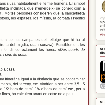
ans s'usa habitualment el terme hòmens. El símbol
fletxa inclinada que n'emergeix) se coneix com a
s
". Moltes persones consideren que la llança/fletxa
imp
tons, les espases, los míssils, la corbata i l’edifici
hip
cri
est
Vis
bíem per les campanes del rellotge que hi ha al
irena del migdia, quan sonava). Possiblement les
NO
 fer dir correctament les hores: «
Dos quarts de
dis
t i cinc de dos
».
ap a casa.
s.
ra itinerària igual a la distància que se pot caminar
arxa, del terreny, etc. vindrien a ser entre 3,5 i 5
 1/2 hora de camí, 1/4 d’hora de camí etc., per a
o llocs, ho calculem anant en cotxe no a peu.
Mir