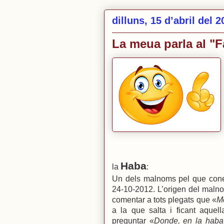
dilluns, 15 d’abril del 
La meua parla al "F
Haba
la
:
Un dels malnoms pel que conei
24-10-2012. L’origen del malno
comentar a tots plegats que «
Me
a la que salta i ficant aquel
preguntar «
Donde, en la haba