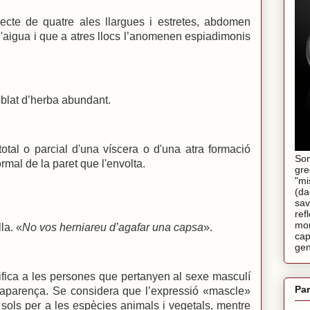
nsecte de quatre ales llargues i estretes, abdomen
 l'aigua i que a atres llocs l’anomenen espiadimonis
oblat d’herba abundant.
total o parcial d'una víscera o d'una atra formació
Son
mal de la paret que l'envolta.
gre
"mi
(da
sav
ref
mom
la. «
No vos herniareu d’agafar una capsa
».
cap
gen
fica a les persones que pertanyen al sexe masculí
Par
 aparença. Se considera que l’expressió «mascle»
e sols per a les espècies animals i vegetals, mentre