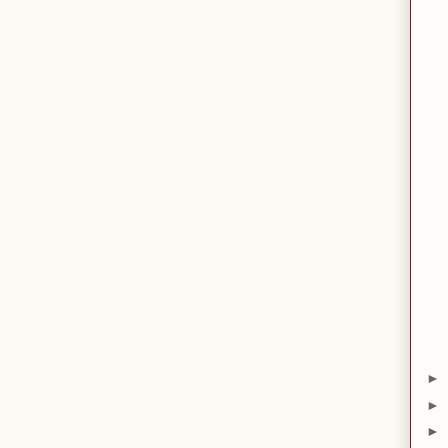
►
►
►