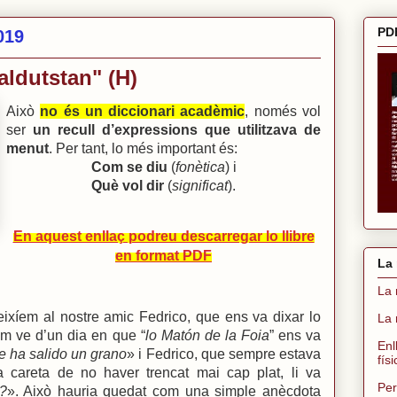
PDF
2019
aldutstan" (H)
Això
no és un diccionari acadèmic
, només vol
ser
un recull d’expressions que utilitzava de
menut
. Per tant, lo més important és:
Com se diu
(
fonètica
) i
Què vol dir
(
significat
).
En aquest enllaç podreu descarregar lo llibre
en format PDF
La 
La 
xíem al nostre amic Fedrico, que ens va dixar lo
La 
m ve d’un dia en que “
lo Matón de la Foia
” ens va
Enl
 ha salido un grano
» i Fedrico, que sempre estava
fís
la careta de no haver trencat mai cap plat, li va
Per
?
». Això hauria quedat com una simple anècdota