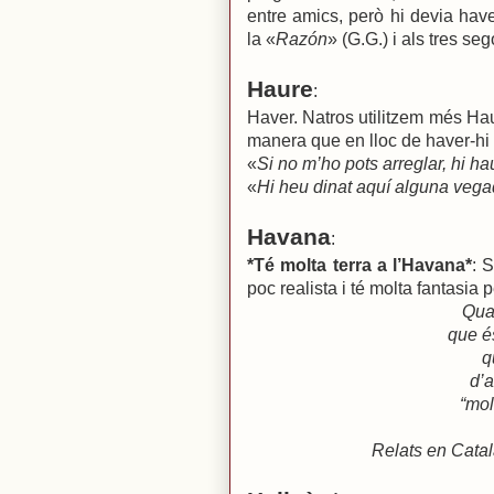
entre amics, però hi devia hav
la «
Razón
» (G.G.) i als tres se
Haure
:
Haver. Natros utilitzem més H
manera que en lloc de haver-h
«
Si no m’ho pots arreglar, hi h
«
Hi heu dinat aquí alguna veg
Havana
:
*Té molta terra a l’Havana*
: 
poc realista i té molta fantasia 
Qua
que és
q
d’a
“mol
Relats en Catal