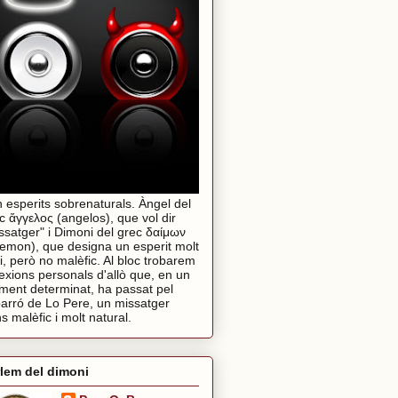
 esperits sobrenaturals. Àngel del
c ἄγγελος (angelos), que vol dir
ssatger" i Dimoni del grec δαίμων
emon), que designa un esperit molt
i, però no malèfic. Al bloc trobarem
lexions personals d'allò que, en un
ent determinat, ha passat pel
arró de Lo Pere, un missatger
s malèfic i molt natural.
lem del dimoni