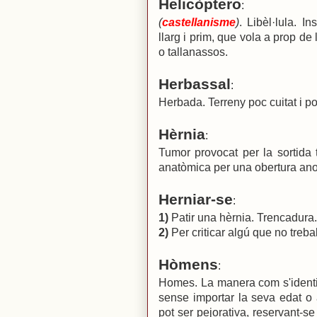
Helicòptero
:
(
castellanisme
)
. Libèl·lula. I
llarg i prim, que vola a prop de
o tallanassos.
Herbassal
:
Herbada. Terreny poc cuitat i p
Hèrnia
:
Tumor provocat per la sortida 
anatòmica per una obertura anor
Herniar-se
:
1)
Patir una hèrnia. Trencadura.
2)
Per criticar algú que no trebal
Hòmens
:
Homes. La manera com s'identi
sense importar la seva edat o
pot ser pejorativa, reservant-s