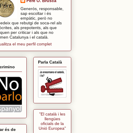
Pere O. Brusca
Generós, responsable,
sap escoltar i és
empàtic, però no
edeix que rebutgi de soca-rel als
òcrites, als prepotents, als que
tiquen per criticar i als que no
imen Catalunya i el català.
ualitza el meu perfil complet
Parla Català
crimino
"El català i les
llengües
oficials de la
Unió Europea"
ar és de