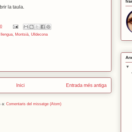
fra
rir la taula.
00
,
llengua
,
Montsià
,
Ulldecona
Arx
▼
Inici
Entrada més antiga
s a:
Comentaris del missatge (Atom)