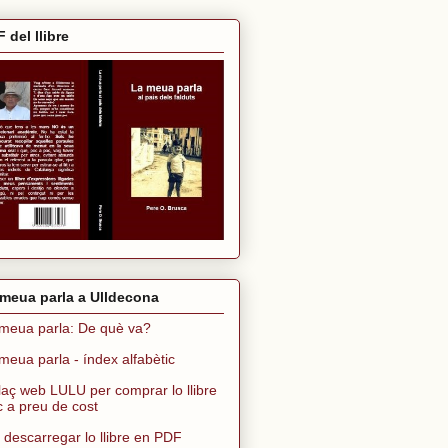
 del llibre
meua parla a Ulldecona
meua parla: De què va?
meua parla - índex alfabètic
laç web LULU per comprar lo llibre
ic a preu de cost
 descarregar lo llibre en PDF