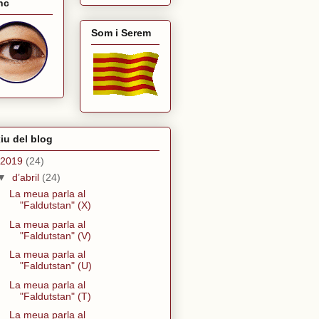
nc
Som i Serem
iu del blog
2019
(24)
▼
d’abril
(24)
La meua parla al
"Faldutstan" (X)
La meua parla al
"Faldutstan" (V)
La meua parla al
"Faldutstan" (U)
La meua parla al
"Faldutstan" (T)
La meua parla al