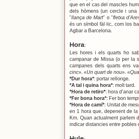
que en el cas del mascles hum
dels hòmens (un cercle i una 
"
llança de Mart
" o "
fletxa d'Are
és un símbol fàl·lic, com los bas
Agbar a Barcelona.
Hora
:
Les hores i els quarts ho sa
campanar de Missa (o per la s
campanes dels quarts ens van
cinc
». «
Un quart de nou
». «
Quar
*Dur hora*
: portar rellonge.
*A tal i quina hora*
: molt tard.
*Hora de retiro*
: hora d’anar c
*Fer bona hora*
: Fer bon temp
*Hora de camí*
: Unitat de mesu
en 1 hora que, depenent de la m
Km. Quan actualment parlem de
indicar distancies entre pobles 
Hule
: