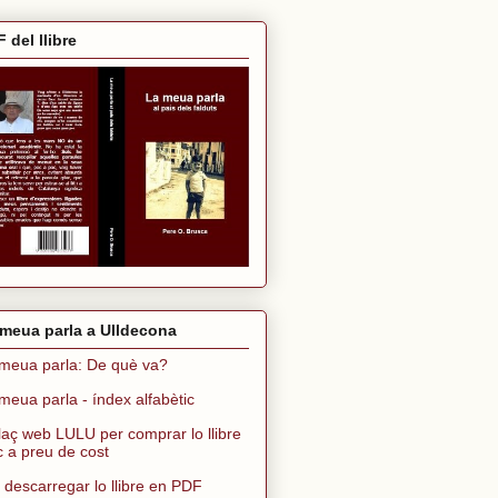
 del llibre
meua parla a Ulldecona
meua parla: De què va?
meua parla - índex alfabètic
laç web LULU per comprar lo llibre
ic a preu de cost
 descarregar lo llibre en PDF