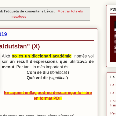
PDF
b l'etiqueta de comentaris
Lèxic
.
Mostrar tots els
missatges
2019
aldutstan" (X)
Això
no és un diccionari acadèmic
, només vol
ser
un recull d’expressions que utilitzava de
menut
. Per tant, lo més important és:
Com se diu
(
fonètica
) i
La 
Què vol dir
(
significat
).
La 
En aquest enllaç podreu descarregar lo llibre
La 
en format PDF
Enl
fís
Per