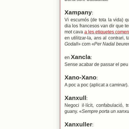
Xampany
:
Vi escumós (de tota la vida) q
dia los francesos van dir que te
mot cava
a les etiquetes comer
en utilitzar-la, ans al contrari, 
Godall
» com «
Per Nadal beure
Xancla
en
:
Sense acabar de passar el peu 
Xano-Xano
:
A poc a poc (aplicat a caminar).
Xanxull
:
Negoci il·lícit, confabulació, 
guany. «
Sempre porta un xanxul
Xanxuller
: