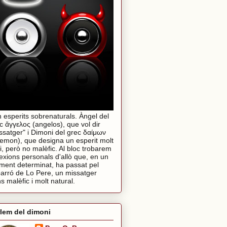
 esperits sobrenaturals. Àngel del
c ἄγγελος (angelos), que vol dir
ssatger" i Dimoni del grec δαίμων
emon), que designa un esperit molt
i, però no malèfic. Al bloc trobarem
lexions personals d'allò que, en un
ent determinat, ha passat pel
arró de Lo Pere, un missatger
s malèfic i molt natural.
lem del dimoni