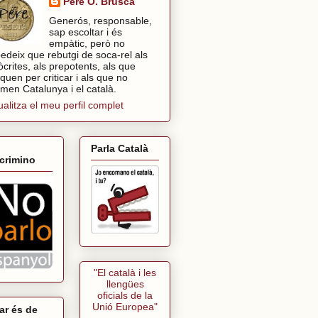
Pere O. Brusca
Generós, responsable,
sap escoltar i és
empàtic, però no
edeix que rebutgi de soca-rel als
òcrites, als prepotents, als que
tiquen per criticar i als que no
imen Catalunya i el català.
ualitza el meu perfil complet
Parla Català
crimino
"El català i les
llengües
oficials de la
Unió Europea"
ar és de