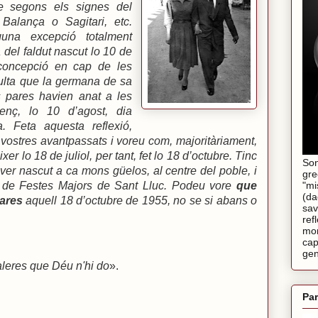
le segons els signes del
Balança o Sagitari, etc.
una excepció totalment
 del faldut nascut lo 10 de
concepció en cap de les
sulta que la germana de sa
s pares havien anat a les
enç, lo 10 d’agost, dia
. Feta aquesta reflexió,
 vostres avantpassats i voreu com, majoritàriament,
er lo 18 de juliol, per tant, fet lo 18 d’octubre. Tinc
Son
ver nascut a ca mons güelos, al centre del poble, i
gre
ra de Festes Majors de Sant Lluc. Podeu vore
que
"mi
(da
ares
aquell 18 d’octubre de 1955, no se si abans o
sav
ref
mom
cap
gen
aleres que Déu n'hi do
».
Par