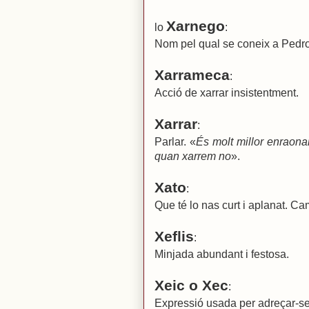
Xarnego
lo
:
Nom pel qual se coneix a Pedro
Xarrameca
:
Acció de xarrar insistentment.
Xarrar
:
Parlar. «
És molt millor enraona
quan xarrem no
».
Xato
:
Que té lo nas curt i aplanat. Ca
Xeflis
:
Minjada abundant i festosa.
Xeic o Xec
:
Expressió usada per adreçar-se f