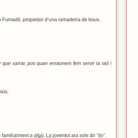
 Fumadó, propietari d’una ramaderia de bous.
r que xarrar, pos quan enraonem fem servir la raó i
mús.
amiliarment a algú. La joventut ara sols dir "
tio
".