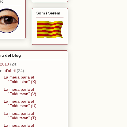
nc
Som i Serem
iu del blog
2019
(24)
▼
d’abril
(24)
La meua parla al
"Faldutstan" (X)
La meua parla al
"Faldutstan" (V)
La meua parla al
"Faldutstan" (U)
La meua parla al
"Faldutstan" (T)
La meua parla al