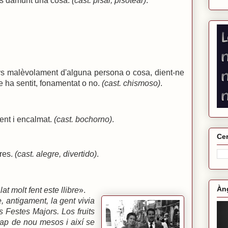
eus damunt una cosa.
(cast. pisar, pisotear)
.
 malèvolament d'alguna persona o cosa, dient-ne
e ha sentit, fonamentat o no.
(cast. chismoso)
.
ent i encalmat.
(cast. bochorno)
.
Cer
tres.
(cast. alegre, divertido)
.
Àng
at molt fent este llibre
».
, antigament, la gent vivia
es Festes Majors. Los fruits
cap de nou mesos i així se