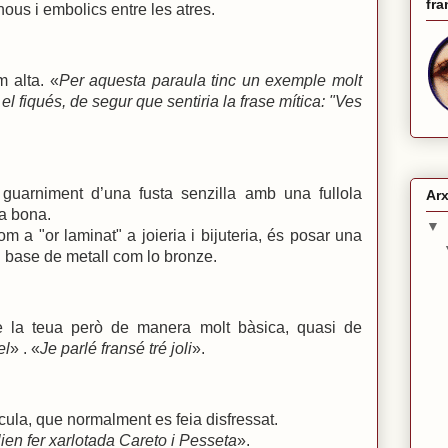
fra
us i embolics entre les atres.
 alta. «
Per aquesta paraula tinc un exemple molt
i el fiqués, de segur que sentiria la frase mítica: "Ves
guarniment d’una fusta senzilla amb una fullola
Arx
a bona.
▼
m a "or laminat" a joieria i bijuteria, és posar una
n base de metall com lo bronze.
de la teua però de manera molt bàsica, quasi de
el
» . «
Je parlé fransé tré joli
».
cula, que normalment es feia disfressat.
lien fer xarlotada Careto i Pesseta
».