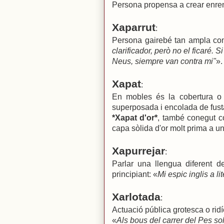
Persona propensa a crear enreno
Xaparrut
:
Persona gairebé tan ampla com
clarificador, però no el ficaré. S
Neus, siempre van contra mi"
».
Xapat
:
En mobles és la cobertura o 
superposada i encolada de fust
*Xapat d'or*
, també conegut co
capa sòlida d'or molt prima a u
Xapurrejar
:
Parlar una llengua diferent 
principiant: «
Mi espic inglis a lit
Xarlotada
:
Actuació pública grotesca o ridí
«
Als bous del carrer del Pes so