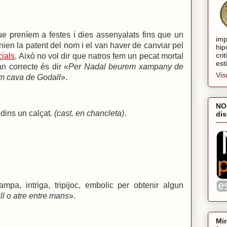
ue preníem a festes i dies assenyalats fins que un
imp
nien la patent del nom i el van haver de canviar pel
hip
cri
cials
. Això no vol dir que natros fem un pecat mortal
est
tan correcte és dir «
Per Nadal beurem xampany de
Vis
m cava de Godall
».
NO
dins un calçat.
(cast. en chancleta)
.
dis
trampa, intriga, tripijoc, embolic per obtenir algun
l o atre entre mans
».
Mir