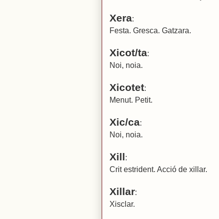
Xera
:
Festa. Gresca. Gatzara.
Xicot/ta
:
Noi, noia.
Xicotet
:
Menut. Petit.
Xic/ca
:
Noi, noia.
Xill
:
Crit estrident. Acció de xillar.
Xillar
:
Xisclar.