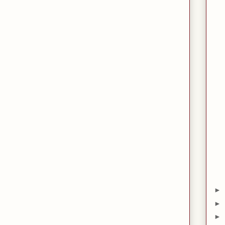
►
►
►