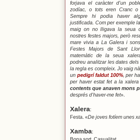
forjava el caràcter d’un pob
zodíac, o tots eren Cranc o 
Sempre hi podia haver alg
justificada. Com per exemple la
maig on no lligava la seua 
nostres festes majors, però re
mare vivia a La Galera i son
Festes Majors de Sant Llor
matemàtic de la seua xalera
podreu analitzar les dates dels
la regla es compleix. Jo vaig nàix
un
pedigrí faldut 100%
,
per ha
per haver estat fet a la xale
contents que anaven mons p
després d’haver-me fet
».
Xalera
:
Festa. «
De joves fotíem unes x
Xamba
:
Bona sort. Casualitat.