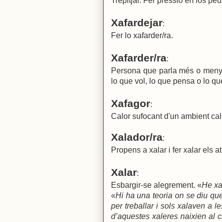
Trepitjar. Fer pressió en los p
Xafardejar
:
Fer lo xafarder/ra.
Xafarder/ra
:
Persona que parla més o menys
lo que vol, lo que pensa o lo qu
Xafagor
:
Calor sufocant d'un ambient cal
Xalador/ra
:
Propens a xalar i fer xalar els a
Xalar
:
Esbargir-se alegrement. «
He xal
«
Hi ha una teoria on se diu que
per treballar i sols xalaven a l
d’aquestes xaleres naixien al 