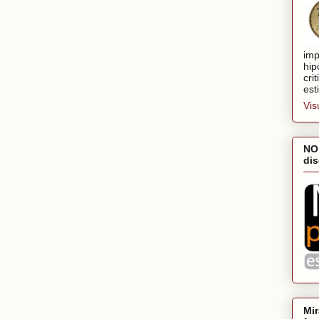
imp
hip
cri
est
Vis
NO
dis
Mir