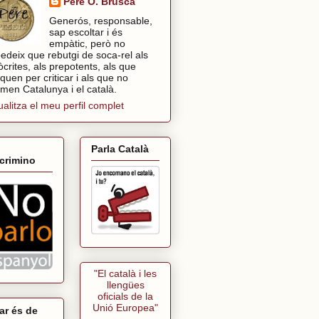
Pere O. Brusca
Generós, responsable,
sap escoltar i és
empàtic, però no
edeix que rebutgi de soca-rel als
òcrites, als prepotents, als que
tiquen per criticar i als que no
imen Catalunya i el català.
ualitza el meu perfil complet
Parla Català
crimino
"El català i les
llengües
oficials de la
Unió Europea"
ar és de