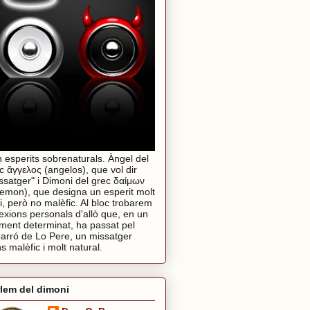
 esperits sobrenaturals. Àngel del
c ἄγγελος (angelos), que vol dir
ssatger" i Dimoni del grec δαίμων
emon), que designa un esperit molt
i, però no malèfic. Al bloc trobarem
lexions personals d'allò que, en un
ent determinat, ha passat pel
arró de Lo Pere, un missatger
s malèfic i molt natural.
lem del dimoni