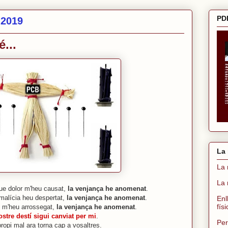
PDF
 2019
...
La 
La 
La 
ue dolor m'heu causat,
la venjança he anomenat
.
malícia heu despertat,
la venjança he anomenat
.
Enl
fís
di m'heu arrossegat,
la venjança he anomenat
.
ostre destí sigui canviat per mi
.
Per
propi mal ara torna cap a vosaltres.