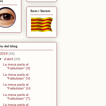
nc
Som i Serem
iu del blog
2019
(24)
▼
d’abril
(24)
La meua parla al
"Faldutstan" (X)
La meua parla al
"Faldutstan" (V)
La meua parla al
"Faldutstan" (U)
La meua parla al
"Faldutstan" (T)
La meua parla al