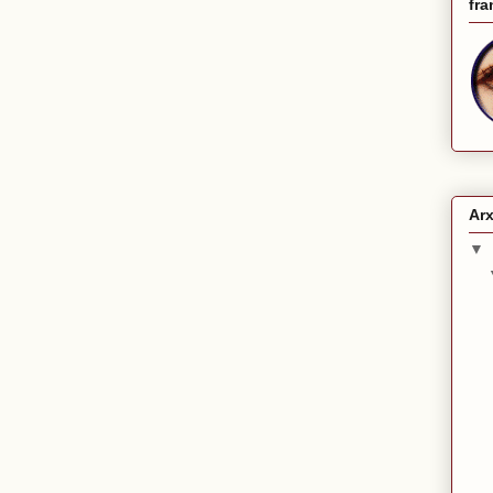
fra
Arx
▼