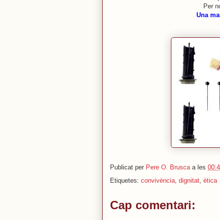
Per no
Una mal
Publicat per
Pere O. Brusca
a les
00:
Etiquetes:
convivència
,
dignitat
,
ètica
Cap comentari: