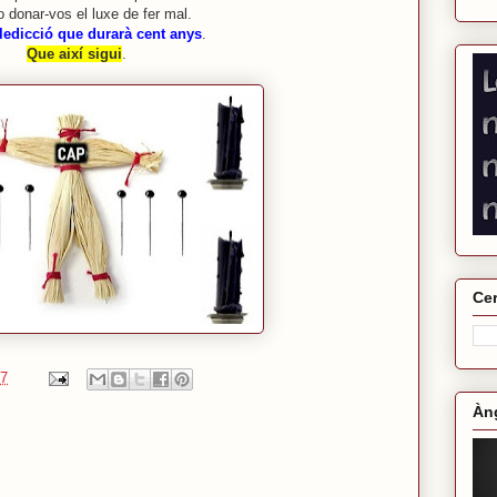
 donar-vos el luxe de fer mal.
edicció que durarà cent anys
.
Que així sigui
.
Cer
47
Àng