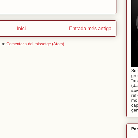
Inici
Entrada més antiga
s a:
Comentaris del missatge (Atom)
Son
gre
"mi
(da
sav
ref
mom
cap
gen
Par