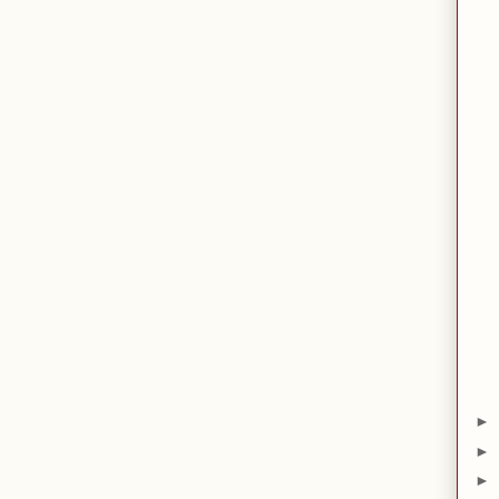
►
►
►