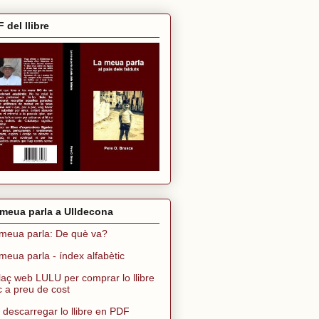
 del llibre
meua parla a Ulldecona
meua parla: De què va?
meua parla - índex alfabètic
laç web LULU per comprar lo llibre
ic a preu de cost
 descarregar lo llibre en PDF