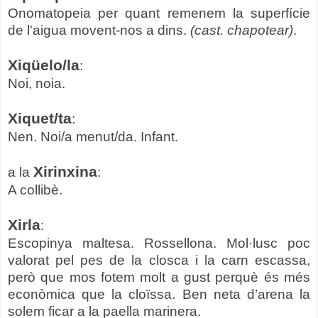
Onomatopeia per quant remenem la superfície
de l'aigua movent-nos a dins.
(cast. chapotear)
.
Xiqüelo/la
:
Noi, noia.
Xiquet/ta
:
Nen. Noi/a menut/da. Infant.
Xirinxina
a la
:
A collibè.
Xirla
:
Escopinya maltesa. Rossellona. Mol·lusc poc
valorat pel pes de la closca i la carn escassa,
però que mos fotem molt a gust perquè és més
econòmica que la cloïssa. Ben neta d’arena la
solem ficar a la paella
marinera.