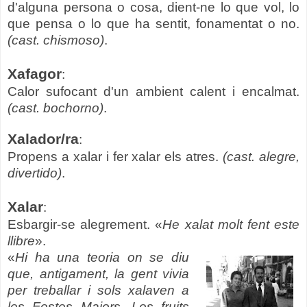
d'alguna persona o cosa, dient-ne lo que vol, lo
que pensa o lo que ha sentit, fonamentat o no.
(cast. chismoso)
.
Xafagor
:
Calor sufocant d'un ambient calent i encalmat.
(cast. bochorno)
.
Xalador/ra
:
Propens a xalar i fer xalar els atres.
(cast. alegre,
divertido)
.
Xalar
:
Esbargir-se alegrement. «
He xalat molt fent este
llibre
».
«
Hi ha una teoria on se diu
que, antigament, la gent vivia
per treballar i sols xalaven a
les Festes Majors. Los fruits