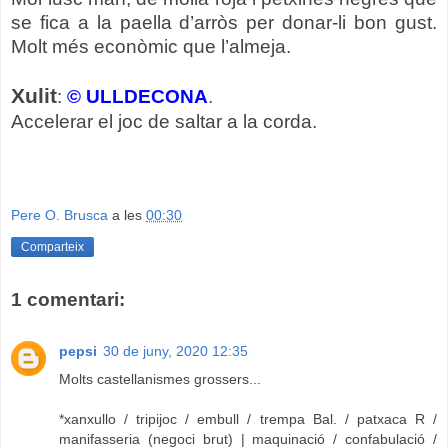
se fica a la paella d’arròs per donar-li bon gust.
Molt més econòmic que l’almeja.
Xulit
:
© ULLDECONA
.
Accelerar el joc de saltar a la corda.
Pere O. Brusca
a les
00:30
Comparteix
1 comentari:
pepsi
30 de juny, 2020 12:35
Molts castellanismes grossers...
*xanxullo / tripijoc / embull / trempa Bal. / patxaca R /
manifasseria (negoci brut) | maquinació / confabulació /