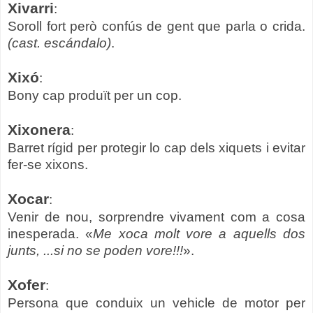
Xivarri
:
Soroll fort però confús de gent que parla o crida.
(cast. escándalo)
.
Xixó
:
Bony cap produït per un cop.
Xixonera
:
Barret rígid per protegir lo cap dels xiquets i evitar
fer-se xixons.
Xocar
:
Venir de nou, sorprendre vivament com a cosa
inesperada. «
Me xoca molt vore a aquells dos
junts, ...si no se poden vore!!!
».
Xofer
:
Persona que conduix un vehicle de motor per