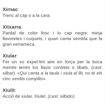
Xirnac
:
Trenc al cap o a la cara.
Xitxarra
:
Pardal de color fosc i lo cap negre; minja
llavoretes i cuquets, i quan canta sembla que fa
gran xerrameca.
Xiular
:
Fer un so expel·lint aire en força per la boca
mentre tenim los llavis contrets o tibats. (
cast.
silbar
). «
Qui canta a la taula i xiula al llit, no té els
cinc sentits complits
».
Xiulit
:
Acció de xiular. Xiulet.
(cast. silbido)
.