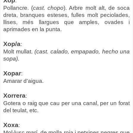
Xop
:
Pollancre. (
cast. chopo
). Arbre molt alt, de soca
dreta, branques esteses, fulles molt peciolades,
llises, més llargues que amples, ovades i
aprimades en la punta.
Xop/a
:
Molt mullat.
(cast. calado, empapado, hecho una
sopa)
.
Xopar
:
Amarar d'aigua.
Xorrera
:
Gotera o raig que cau per una canal, per un forat
del teulat, etc.
Xoxa
:
Mol·lusc marí, de molla roja i petxines negres que