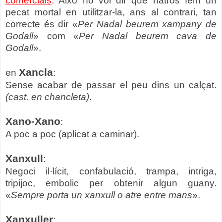
comercials
. Això no vol dir que natros fem un
pecat mortal en utilitzar-la, ans al contrari, tan
correcte és dir «
Per Nadal beurem xampany de
Godall
» com «
Per Nadal beurem cava de
Godall
».
Xancla
en
:
Sense acabar de passar el peu dins un calçat.
(cast. en chancleta)
.
Xano-Xano
:
A poc a poc (aplicat a caminar).
Xanxull
:
Negoci il·lícit, confabulació, trampa, intriga,
tripijoc, embolic per obtenir algun guany.
«
Sempre porta un xanxull o atre entre mans
».
Xanxuller
: