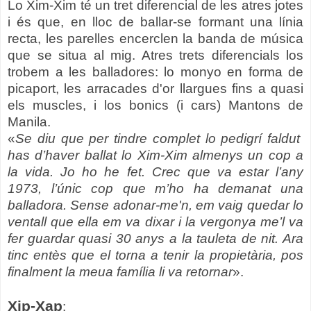
Lo Xim-Xim té un tret diferencial de les atres jotes
i és que, en lloc de ballar-se formant una línia
recta, les parelles encerclen la banda de música
que se situa al mig. Atres trets diferencials los
trobem a les balladores: lo monyo en forma de
picaport, les arracades d'or llargues fins a quasi
els muscles, i los bonics (i cars) Mantons de
Manila.
«
Se diu que per tindre complet lo pedigrí faldut
has d’haver ballat lo Xim-Xim almenys un cop a
la vida. Jo ho he fet. Crec que va estar l’any
1973, l’únic cop que m’ho ha demanat una
balladora. Sense adonar-me'n, em vaig quedar lo
ventall que ella em va dixar i la vergonya me’l va
fer guardar quasi 30 anys a la tauleta de nit. Ara
tinc entès que el torna a tenir la propietària, pos
finalment la meua família li va retornar
».
Xip-Xap
: