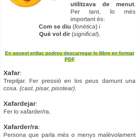
utilitzava de menut
.
Per tant, lo més
important és:
Com se diu
(
fonètica
) i
Què vol dir
(
significat
).
En aquest enllaç podreu descarregar lo llibre en format
PDF
Xafar
:
Trepitjar. Fer pressió en los peus damunt una
cosa.
(cast. pisar, pisotear)
.
Xafardejar
:
Fer lo xafarder/ra.
Xafarder/ra
:
Persona que parla més o menys malèvolament