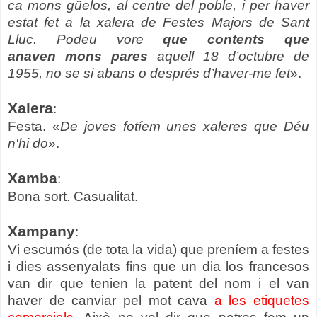
ca mons güelos, al centre del poble, i per haver
estat fet a la xalera de Festes Majors de Sant
Lluc. Podeu vore
que contents que
anaven mons pares
aquell 18 d’octubre de
1955, no se si abans o després d’haver-me fet
».
Xalera
:
Festa. «
De joves fotíem unes xaleres que Déu
n'hi do
».
Xamba
:
Bona sort. Casualitat.
Xampany
:
Vi escumós (de tota la vida) que preníem a festes
i dies assenyalats fins que un dia los francesos
van dir que tenien la patent del nom i el van
haver de canviar pel mot cava
a les etiquetes