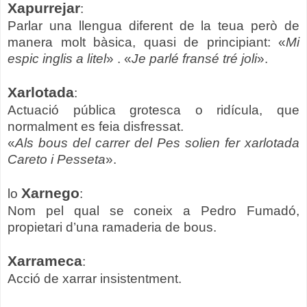
Xapurrejar
:
Parlar una llengua diferent de la teua però de
manera molt bàsica, quasi de principiant: «
Mi
espic inglis a litel
» . «
Je parlé fransé tré joli
».
Xarlotada
:
Actuació pública grotesca o ridícula, que
normalment es feia disfressat.
«
Als bous del carrer del Pes solien fer xarlotada
Careto i Pesseta
».
Xarnego
lo
:
Nom pel qual se coneix a Pedro Fumadó,
propietari d’una ramaderia de bous.
Xarrameca
:
Acció de xarrar insistentment.