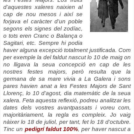
d’aquestes xaleres naixien al
cap de nou mesos i així se
forjava el caràcter d’un poble
segons els signes del zodíac,
o tots eren Cranc o Balança o
Sagitari, etc. Sempre hi podia
haver alguna excepció totalment justificada. Com
per exemple la del faldut nascut lo 10 de maig on
no lligava la seua concepció en cap de les
nostres festes majors, però resulta que la
germana de sa mare vivia a La Galera i sons
pares havien anat a les Festes Majors de Sant
Llorenç, lo 10 d’agost, dia matemàtic de la seua
xalera. Feta aquesta reflexió, podreu analitzar les
dates dels vostres avantpassats i voreu com,
majoritàriament, la regla es compleix. Jo vaig
nàixer lo 18 de juliol, per tant, fet lo 18 d’octubre.
Tinc un
pedigrí faldut 100%
,
per haver nascut a