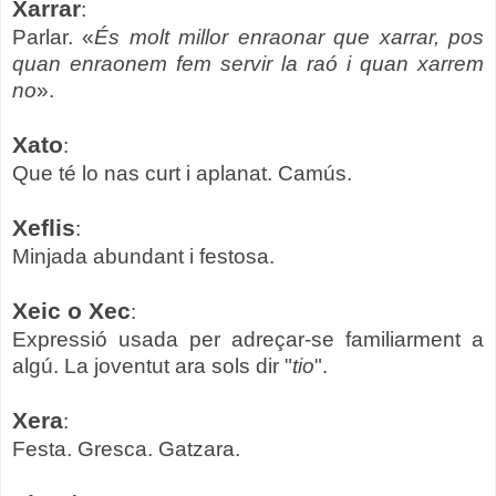
Xarrar
:
Parlar. «
És molt millor enraonar que xarrar, pos
quan enraonem fem servir la raó i quan xarrem
no
».
Xato
:
Que té lo nas curt i aplanat. Camús.
Xeflis
:
Minjada abundant i festosa.
Xeic o Xec
:
Expressió usada per adreçar-se familiarment a
algú. La joventut ara sols dir "
tio
".
Xera
:
Festa. Gresca. Gatzara.