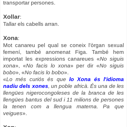
transportar persones.
Xollar
:
Tallar els cabells arran.
Xona
:
Mot canareu pel qual se coneix l'òrgan sexual
femení, també anomenat Figa. També hem
importat les expressions canareues «
No siguis
xona
», «
No facis lo xona
» per dir «
No siguis
bobo
», «
No facis lo bobo
».
«
Lo més curiós és que
lo Xona és l'idioma
nadiu dels xones
, un poble africà. És una de les
llengües nigerocongoleses de la branca de les
llengües bantus del sud i 11 milions de persones
la tenen com a llengua materna. Pa que
veigues
».