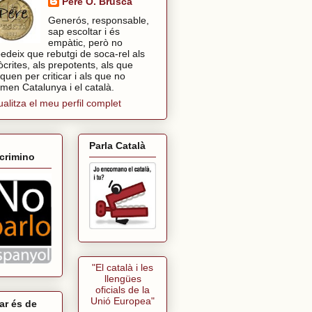
Pere O. Brusca
Generós, responsable,
sap escoltar i és
empàtic, però no
edeix que rebutgi de soca-rel als
òcrites, als prepotents, als que
tiquen per criticar i als que no
imen Catalunya i el català.
ualitza el meu perfil complet
Parla Català
crimino
"El català i les
llengües
oficials de la
Unió Europea"
ar és de