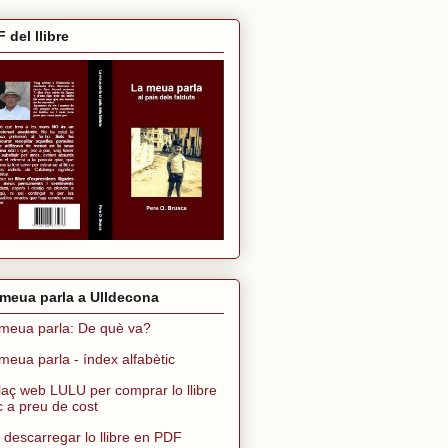
 del llibre
meua parla a Ulldecona
meua parla: De què va?
meua parla - índex alfabètic
laç web LULU per comprar lo llibre
ic a preu de cost
 descarregar lo llibre en PDF