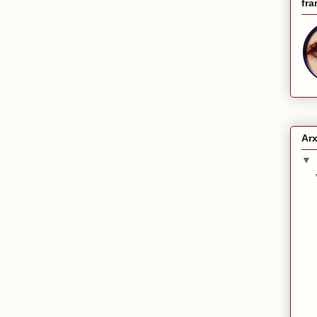
fra
Arx
▼