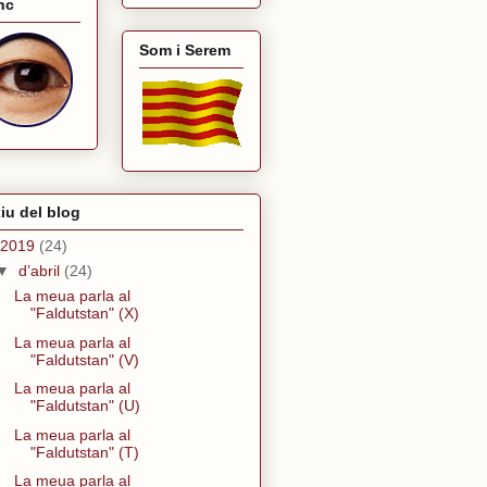
nc
Som i Serem
iu del blog
2019
(24)
▼
d’abril
(24)
La meua parla al
"Faldutstan" (X)
La meua parla al
"Faldutstan" (V)
La meua parla al
"Faldutstan" (U)
La meua parla al
"Faldutstan" (T)
La meua parla al