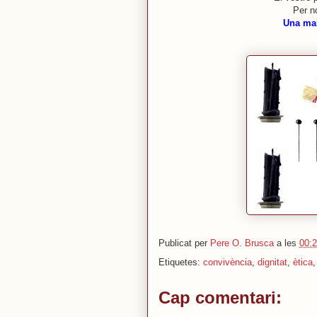
Per no
Una mal
Publicat per
Pere O. Brusca
a les
00:
Etiquetes:
convivència
,
dignitat
,
ètica
Cap comentari: