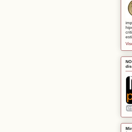
imp
hip
cri
est
Vis
NO
dis
Mir