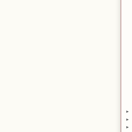
►
►
►