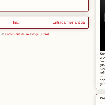
Inici
Entrada més antiga
s a:
Comentaris del missatge (Atom)
Son
gre
"mi
(da
sav
ref
mom
cap
gen
Par