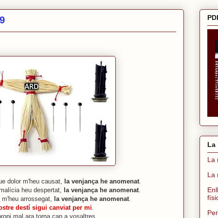
PDF
19
La 
La 
La 
ue dolor m'heu causat,
la venjança he anomenat
.
Enl
malícia heu despertat,
la venjança he anomenat
.
fís
di m'heu arrossegat,
la venjança he anomenat
.
ostre destí sigui canviat per mi
.
Per
propi mal ara torna cap a vosaltres.