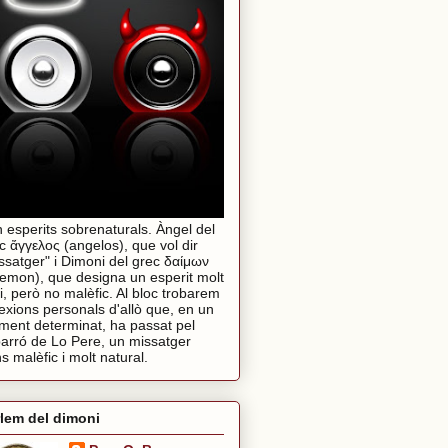
 esperits sobrenaturals. Àngel del
c ἄγγελος (angelos), que vol dir
ssatger" i Dimoni del grec δαίμων
emon), que designa un esperit molt
i, però no malèfic. Al bloc trobarem
lexions personals d'allò que, en un
ent determinat, ha passat pel
arró de Lo Pere, un missatger
s malèfic i molt natural.
lem del dimoni