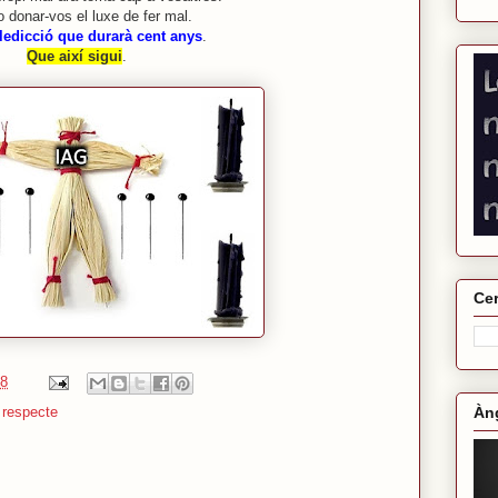
 donar-vos el luxe de fer mal.
edicció que durarà cent anys
.
Que així sigui
.
Cer
28
Àng
,
respecte