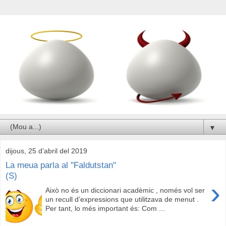
▼
dijous, 25 d’abril del 2019
La meua parla al "Faldutstan"
(S)
›
Això no és un diccionari acadèmic , només vol ser
un recull d’expressions que utilitzava de menut .
Per tant, lo més important és: Com ...