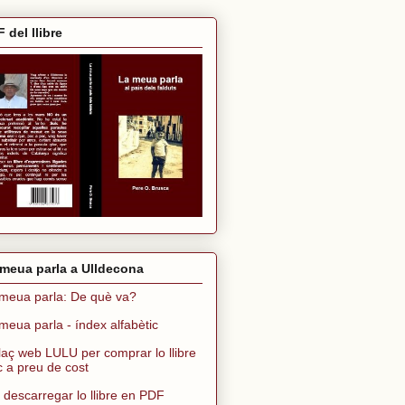
 del llibre
meua parla a Ulldecona
meua parla: De què va?
meua parla - índex alfabètic
laç web LULU per comprar lo llibre
ic a preu de cost
 descarregar lo llibre en PDF