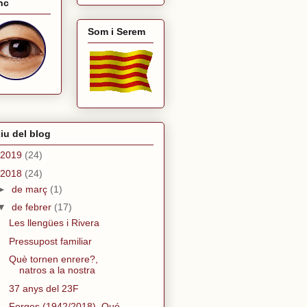
nc
Som i Serem
iu del blog
2019
(24)
2018
(24)
►
de març
(1)
▼
de febrer
(17)
Les llengües i Rivera
Pressupost familiar
Què tornen enrere?,
natros a la nostra
37 anys del 23F
Forges (1942/2018). Qué