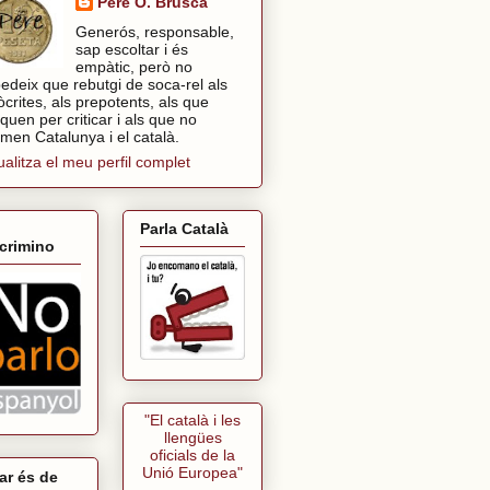
Pere O. Brusca
Generós, responsable,
sap escoltar i és
empàtic, però no
edeix que rebutgi de soca-rel als
òcrites, als prepotents, als que
tiquen per criticar i als que no
imen Catalunya i el català.
ualitza el meu perfil complet
Parla Català
crimino
"El català i les
llengües
oficials de la
Unió Europea"
ar és de