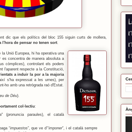
t dic que els polítics del bloc 155 siguin curts de mollera,
 l'hora de pensar no tenen sort
.
e la Unió Europea, hi ha operativa una
er es concentra de manera absoluta a
eus còmplices), controlant els poders
int l'aparent respecte a la Constitució,
rientats a induir la por a la majoria
Cer
ixí s'ha expressat a les urnes), per
ant-ho amb una retrògrada raó d'Estat.
veu de Déu
).
ortament col·lectiu
:
Àng
a
" (pronuncia paraules), el català
paga “
impuestos
”, que ve d’“
imponer
”, i el català sempre