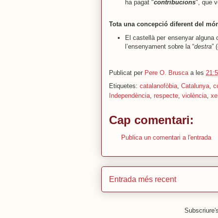
ha pagat "
contribucions
", que v
Tota una concepció diferent del mó
El castellà per ensenyar alguna 
l’ensenyament sobre la “
destra
” 
Publicat per
Pere O. Brusca
a les
21:
Etiquetes:
catalanofòbia
,
Catalunya
,
c
Independència
,
respecte
,
violència
,
xe
Cap comentari:
Publica un comentari a l'entrada
Entrada més recent
Subscriure'