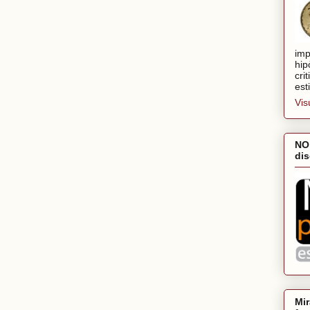
imp
hip
cri
est
Vis
NO
dis
Mir