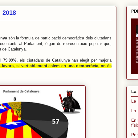
PDF
l 2018
unya
són la fórmula de participació democràtica dels ciutadans
resentants al Parlament, òrgan de representació popular que,
iu de Catalunya.
el
79,09%
, els ciutadans de Catalunya han elegit per majoria
Llavors, si veritablement estem en una democràcia, on és
La 
La 
La 
Enl
fís
Per