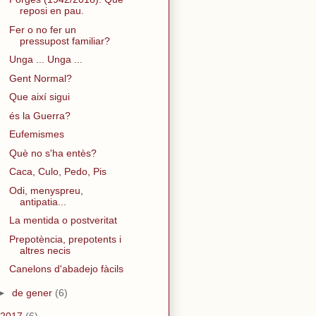
reposi en pau.
Fer o no fer un
pressupost familiar?
Unga ... Unga ...
Gent Normal?
Que així sigui
és la Guerra?
Eufemismes
Què no s'ha entès?
Caca, Culo, Pedo, Pis
Odi, menyspreu,
antipatia...
La mentida o postveritat
Prepotència, prepotents i
altres necis
Canelons d'abadejo fàcils
►
de gener
(6)