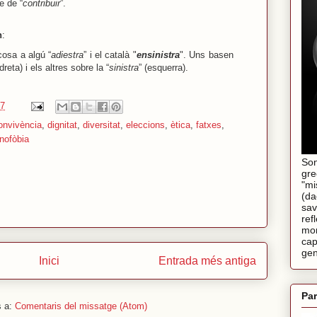
e de “
contribuir
”.
n
:
cosa a algú “
adiestra
” i el català "
ensinistra
". Uns basen
(dreta) i els altres sobre la “
sinistra
” (esquerra).
57
onvivència
,
dignitat
,
diversitat
,
eleccions
,
ètica
,
fatxes
,
nofòbia
Son
gre
"mi
(da
sav
ref
mom
cap
gen
Inici
Entrada més antiga
Par
s a:
Comentaris del missatge (Atom)