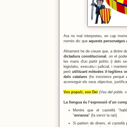
Ara no mal interpreteu, en cap momen
només dic que
aquests personatges a
Altrament he de creure que, a dintre d
dictadura constitucional
, on el pod
les mans d'un partit polític (i dels s
legislatiu, executiu i judicial, i manten
però
utilitzant mètodes il·legítims o
dels catalans
(ho insisteixo perquè a
aconseguir els seus objectius, justific
Vox populi, vox Dei
(
Veu del poble, 
La llengua és l’expressió d’un comp
Mentre que el castellà "
habl
"
enraona
" (fa servir la raó).
Si parlem de diners, el castellà 