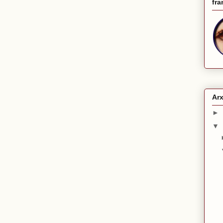
fra
Arx
►
▼