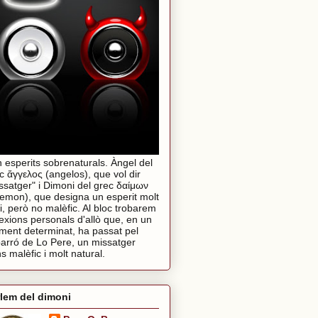
 esperits sobrenaturals. Àngel del
c ἄγγελος (angelos), que vol dir
ssatger" i Dimoni del grec δαίμων
emon), que designa un esperit molt
i, però no malèfic. Al bloc trobarem
lexions personals d'allò que, en un
ent determinat, ha passat pel
arró de Lo Pere, un missatger
s malèfic i molt natural.
lem del dimoni