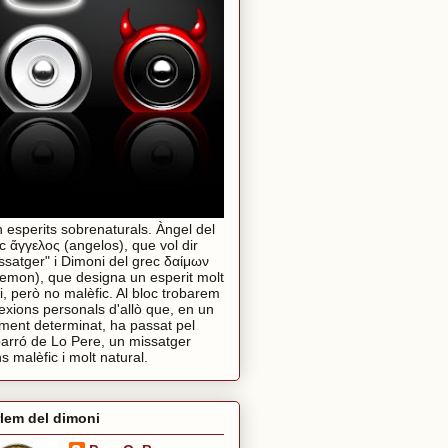
 esperits sobrenaturals. Àngel del
c ἄγγελος (angelos), que vol dir
ssatger" i Dimoni del grec δαίμων
emon), que designa un esperit molt
i, però no malèfic. Al bloc trobarem
lexions personals d'allò que, en un
ent determinat, ha passat pel
arró de Lo Pere, un missatger
s malèfic i molt natural.
lem del dimoni