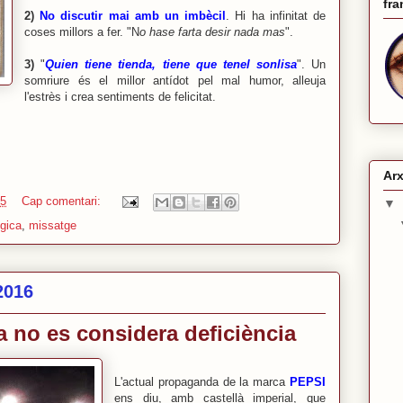
fra
2)
No discutir mai amb un imbècil
. Hi ha infinitat de
coses millors a fer. "N
o hase farta desir nada mas
".
3)
"
Quien tiene tienda, tiene que tenel sonlisa
". Un
somriure és el millor antídot pel mal humor, alleuja
l'estrès i crea sentiments de felicitat.
Arx
55
Cap comentari:
▼
ògica
,
missatge
2016
 no es considera deficiència
L'actual propaganda de la marca
PEPSI
ens diu, amb castellà imperial, que