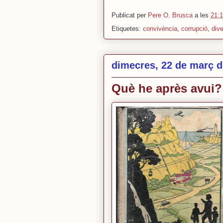
Publicat per
Pere O. Brusca
a les
21:
Etiquetes:
convivència
,
corrupció
,
dive
dimecres, 22 de març d
Què he après avui?