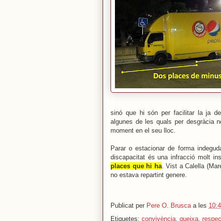
sinó que hi són per facilitar la ja 
algunes de les quals per desgràcia n
moment en el seu lloc.
Parar o estacionar de forma indegu
discapacitat és una infracció molt ins
places que hi ha
. Vist a Calella (Ma
no estava repartint genere.
Publicat per
Pere O. Brusca
a les
10:
Etiquetes:
convivència
,
queixa
,
respec