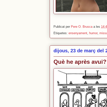
Publicat per
Pere O. Brusca
a les
14:
Etiquetes:
ensenyament
,
humor
,
miss
dijous, 23 de març del 
Què he après avui?