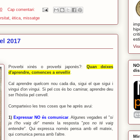
10
Cap comentari:
rsitat
,
ètica
,
missatge
imp
hip
cri
est
el 2017
Vis
NO
Proverbi xinès o proverbi japonès?:
Quan deixes
dis
d'aprendre, comences a envellir
.
Cal aprendre quelcom nou cada dia, sigui el que sigui i
vingui d'on vingui. Si pel cos és bo caminar, aprendre deu
ser l'hòstia pel cervell.
Comparteixo les tres coses que he après avui:
1)
Expressar NO és comunicar
. Algunes vegades el "
si
ja t'ho vaig dir
" mereix la resposta "
pos no té vaig
entendre
". Qui expressa només pensa amb ell mateix,
qui comunica pensa amb l'altre.
Mir