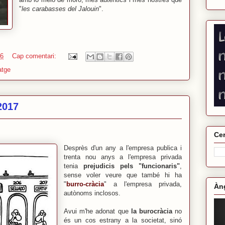
"
les carabasses del Jalouin
".
46
Cap comentari:
atge
2017
Cer
Desprès d'un any a l'empresa publica i
trenta nou anys a l'empresa privada
tenia
prejudicis pels "funcionaris"
,
sense voler veure que també hi ha
"
burro-cràcia
" a l'empresa privada,
Àng
autònoms inclosos.
Avui m'he adonat que
la burocràcia
no
és un cos estrany a la societat, sinó