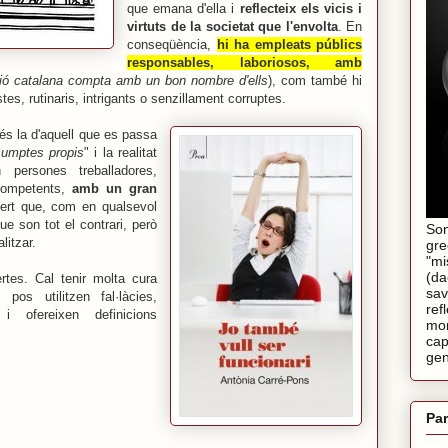
que emana d'ella i
reflecteix
els vicis i
virtuts de la societat que l'envolta
. En
conseqüència,
hi ha empleats públics
responsables, laboriosos, amb
ració catalana compta amb un bon nombre d'ells
), com també hi
es, rutinaris, intrigants o senzillament corruptes.
 és la d'aquell que es passa
umptes propis
" i la realitat
 persones treballadores,
competents,
amb un gran
ert que, com en qualsevol
ue son tot el contrari, però
Son
litzar.
gre
"mi
(da
rtes. Cal tenir molta cura
sav
s, pos
utilitzen
fal·làcies,
ref
 i ofereixen definicions
mom
cap
gen
Par