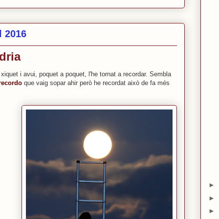
l 2016
dria
xiquet i avui, poquet a poquet, l'he tornat a recordar. Sembla
recordo
que vaig sopar ahir però he recordat això de fa més
►
►
►