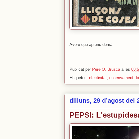
Avore que aprenc demà.
Publicat per
Pere O. Brusca
a les
03:
Etiquetes:
efectivitat
,
ensenyament
,
l
dilluns, 29 d’agost del 
PEPSI: L'estupidesa