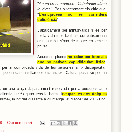
"
Ahora es el momento. Cuéntanos cómo
lo vives
". Pos sincerament els diria que:
"
L'estupidesa no es considera
deficiència
".
L'aparcament per minusvàlids hi és per
fer la vida més fàcil als qui patixen una
disminució i s'han de moure en vehicle
privat.
Aquestes places
no estan per fotre als
que no
patixen
cap dificultat física
,
de per si complicada vida de les persones amb discapacitat,
o poden caminar llargues distancies. Caldria posar-se per un
da en una plaça d'aparcament reservada per a persones amb
olidària i més quan tens la barra d'
ocupar les dos úniques
resme), la nit del dissabte a diumenge 28 d'agost de 2016 i no,
46
Cap comentari:
te