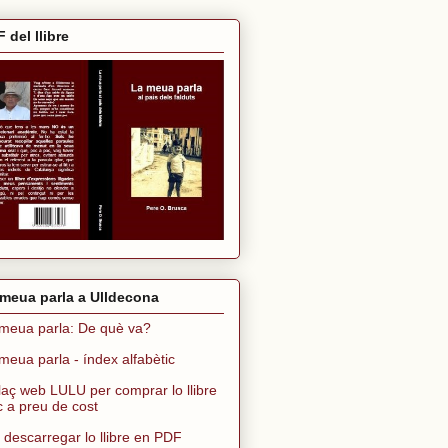
 del llibre
meua parla a Ulldecona
meua parla: De què va?
meua parla - índex alfabètic
laç web LULU per comprar lo llibre
ic a preu de cost
 descarregar lo llibre en PDF