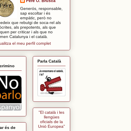
Pere O. Brusca
Generós, responsable,
sap escoltar i és
empàtic, però no
edeix que rebutgi de soca-rel als
òcrites, als prepotents, als que
tiquen per criticar i als que no
imen Catalunya i el català.
ualitza el meu perfil complet
Parla Català
crimino
"El català i les
llengües
oficials de la
Unió Europea"
ar és de