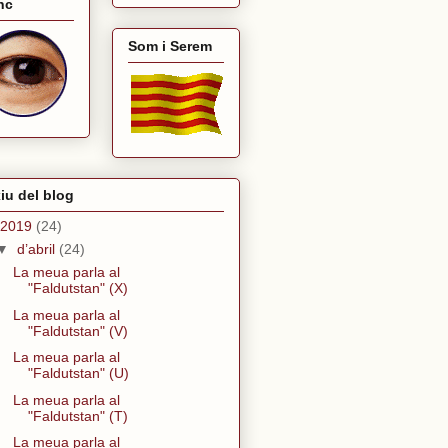
nc
Som i Serem
iu del blog
2019
(24)
▼
d’abril
(24)
La meua parla al
"Faldutstan" (X)
La meua parla al
"Faldutstan" (V)
La meua parla al
"Faldutstan" (U)
La meua parla al
"Faldutstan" (T)
La meua parla al