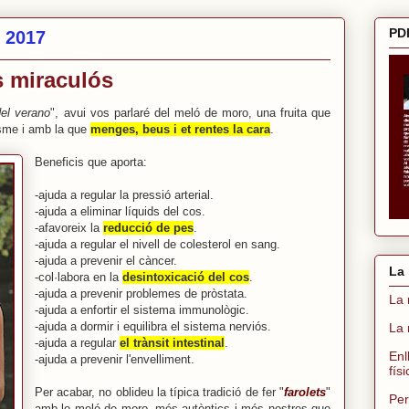
PDF
l 2017
 miraculós
del verano
", avui vos parlaré del meló de moro, una fruita que
isme i amb la que
menges, beus i et rentes la cara
.
Beneficis que aporta:
-ajuda a regular la pressió arterial.
-ajuda a eliminar líquids del cos.
-afavoreix la
reducció de pes
.
-ajuda a regular el nivell de colesterol en sang.
-ajuda a prevenir el càncer.
La 
-col·labora en la
desintoxicació del cos
.
-ajuda a prevenir problemes de pròstata
.
La 
-ajuda a enfortir el sistema immunològic.
-ajuda a dormir i equilibra el sistema nerviós.
La 
-ajuda a regular
el trànsit intestinal
.
Enl
-ajuda a prevenir l'envelliment.
fís
Per acabar, no oblideu la típica tradició de fer "
farolets
"
Per
amb lo meló de moro, més autèntics i més nostres que